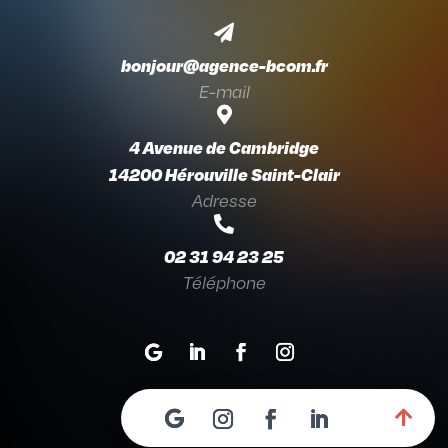

bonjour@agence-bcom.fr
E-mail

4 Avenue de Cambridge
14200 Hérouville Saint-Clair
Adresse

02 31 94 23 25
Téléphone
Suivre
Suivre
Suivre
Suivre

Mentions légales
•
Politique de confidentialité
© 2024 Agence bcom. Tous droits réservés.
Suivre
Suivre
Suivre
Suivre