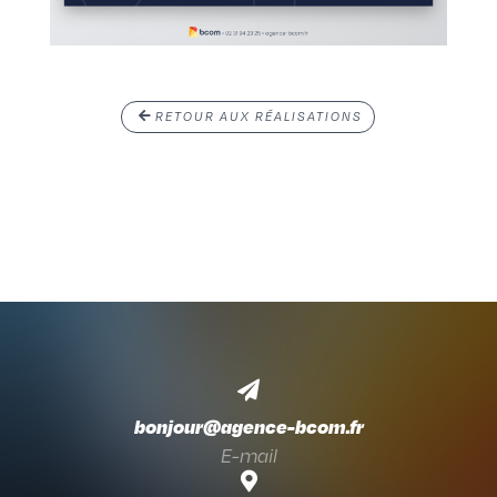
RETOUR AUX RÉALISATIONS

bonjour@agence-bcom.fr
E-mail
