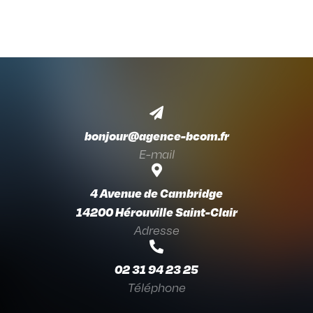

bonjour@agence-bcom.fr
E-mail

4 Avenue de Cambridge
14200 Hérouville Saint-Clair
Adresse

02 31 94 23 25
Téléphone